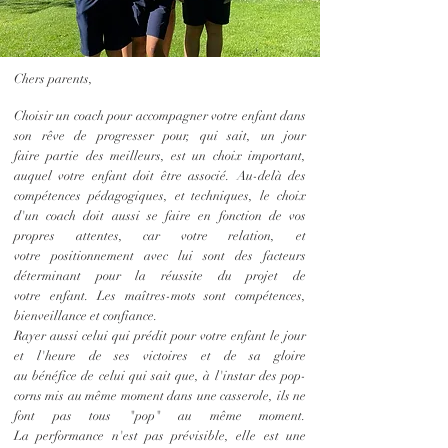
Chers parents,
Choisir u
n coach pour
accompagner
votre enfant dans
son rêve de progresser pour, qui sait, un jour
faire
partie
des
meilleurs, est un choix important,
auquel votre enfant doit être associé.
Au-delà des
compétences pédagogiques, et techniques, le choix
d'un coach doit aussi se faire en fonction de vos
propres
attentes, car votre relation, et
votre
positionnement
avec
lui sont des facteurs
déterminant pour la réussite du projet de
votre
enfant.
Les maîtres-mots sont compétences,
bienveillance et confiance.
Rayer aussi celui qui prédit pour votre enfant le jour
et l'heure de ses victoires et de sa gloire
au
bénéfice
de celui qui
sait
que,
à
l'instar des
pop-
corns mis au même
moment
dans une casserole,
ils ne
font pas tous "pop" au même moment.
La
performance
n'est pas prévisible, elle est une