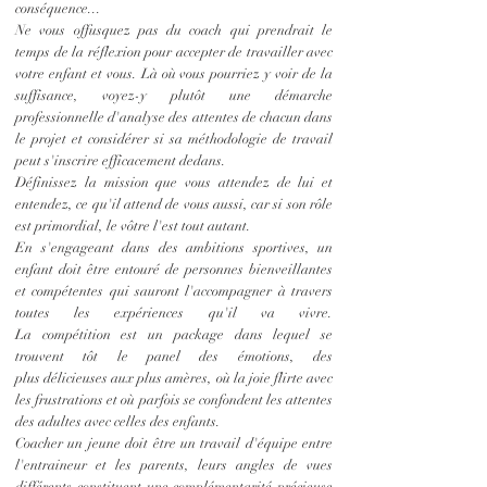
conséquence...
Ne vous offusquez
pas du coach qui prendrait le
temps de la
réflexion
pour
accepter
de travailler avec
votre enfant et vous. Là où vous pourriez y voir de la
suffisance, voyez-y plutôt une démarche
professionnelle d'analyse des attentes de chacun dans
le projet et considérer si sa méthodologie de travail
peut s'inscrire efficacement dedans.
Définissez la mission que vous attendez de lui et
entendez, ce qu'il attend de vous aussi, car si son rôle
est primordial, le vôtre l'est tout autant.
En s'engageant dans des ambitions sportives, un
enfant
doit
être
entouré de personnes bienveillantes
et compétentes qui sauront
l'accompagner
à travers
toutes les
expériences
qu'il va vivre.
La
compétition
est un package dans lequel se
trouvent
tôt
le
panel
des
émotions, des
plus
délicieuses
aux plus amères, où la joie flirte avec
les frustrations et où parfois se confondent les attentes
des adultes avec celles des enfants.
Coacher un jeune doit être un travail d'équipe entre
l'entraineur et les parents, leurs angles de vues